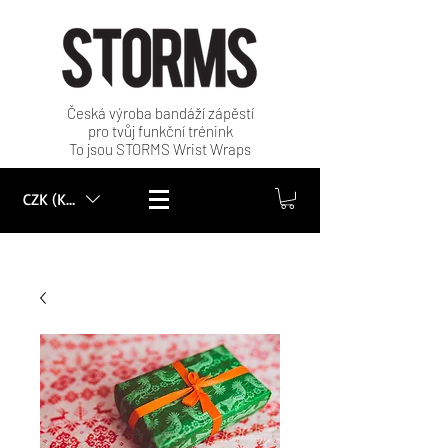
Česká výroba bandáží zápěstí
pro tvůj funkční trénink
To jsou STORMS Wrist Wraps
CZK (Kč)