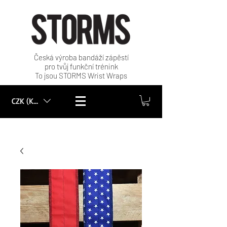
Česká výroba bandáží zápěstí
pro tvůj funkční trénink
To jsou STORMS Wrist Wraps
CZK (Kč)