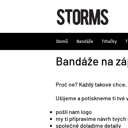
Domů
Bandáže
Trhačky
T
Bandáže na záp
Proč ne? Každý takové chce.
Ušijeme a potiskneme ti tvé v
pošli nám logo
my ti připravíme návrh tvých
společně doladíme detaily