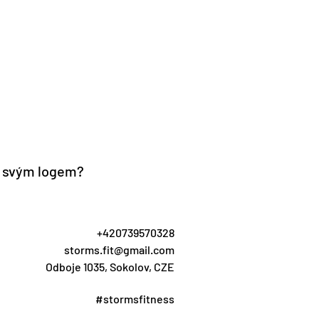
se svým logem?
+420739570328
storms.fit@gmail.com
Odboje 1035, Sokolov, CZE
#stormsfitness