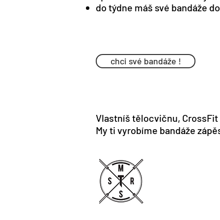
do týdne máš své bandáže d
chci své bandáže !
Vlastníš tělocvičnu, CrossFi
My ti vyrobíme bandáže zápěs